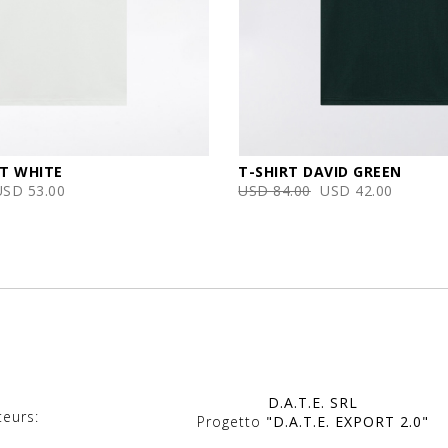
IT WHITE
T-SHIRT DAVID GREEN
USD 53.00
USD 84.00
USD 42.00
D.A.T.E. SRL
teurs:
Progetto
"D.A.T.E. EXPORT 2.0"