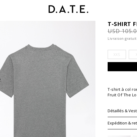
T-SHIRT 
USD 105.
Livraison gratui
XXS
T-shirt à col 
Fruit Of The L
Détaillés & Vesti
Expédition & re