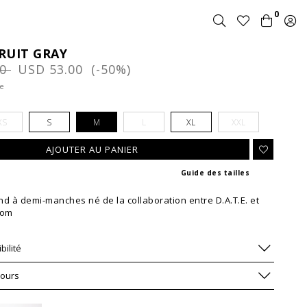
0
FRUIT GRAY
00
USD 53.00 (-50%)
te
XS
S
M
L
XL
XXL
Guide des tailles
rond à demi-manches né de la collaboration entre D.A.T.E. et
oom
bilité
tours