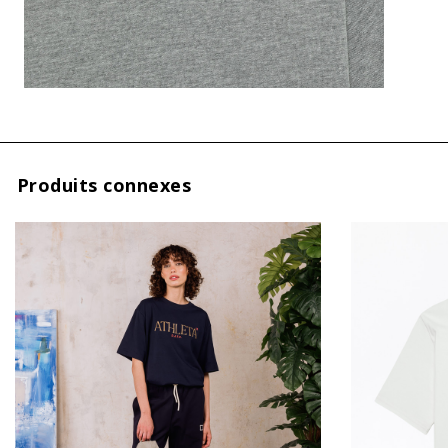
TAGLIE
INTERNAZIONALI
XXS
XS
S
M
Produits connexes
L
En soumetta
XL
XXL