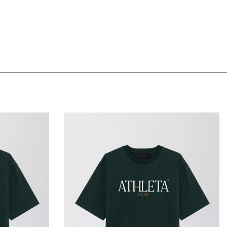
TH
SLEEVE LENGHT (CM)
23
us
23,5
24
24,5
25
 mes données
25,5
26