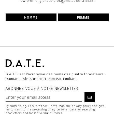
low-profile, grandes protagonistes de la SS26.
HOMME
FEMME
D.A.T.E. est l'acronyme des noms des quatre fondateurs:
Damiano, Alessandro, Tommaso, Emiliano.
ABONNEZ-VOUS À NOTRE NEWSLETTER
By subscribing, I declare that I have read the
privacy policy
and give
my consent to the processing of my personal data for receiving
newsletters and for marketing purposes.