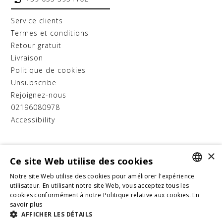
service clients
termes et conditions
retour gratuit
livraison
politique de cookies
unsubscribe
rejoignez-nous
02196080978
accessibility
D.A.T.E. SRL
×
Progetto
"D.A.T.E. EXPORT 2.0"
Ce site Web utilise des cookies
Notre site Web utilise des cookies pour améliorer l'expérience
Cofinanziato dal Bando Internazionalizzazione 2025,
ITALIAN
utilisateur. En utilisant notre site Web, vous acceptez tous les
Programma Regionale Toscana FESR 2021-2027.
cookies conformément à notre Politique relative aux cookies.
En
Azione 1.3.1 "Sostegno alle PMI - export", operazione
ENGLISH
savoir plus
CUP: 4341.05032025.092000514_731
AFFICHER LES DÉTAILS
FRENCH