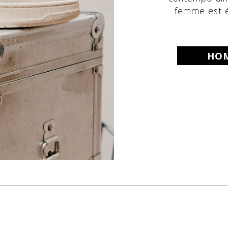
femme est é
HO