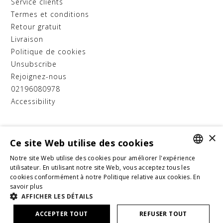
service clients
termes et conditions
retour gratuit
livraison
politique de cookies
unsubscribe
rejoignez-nous
02196080978
accessibility
D.A.T.E. SRL
×
Ce site Web utilise des cookies
Progetto
"D.A.T.E. EXPORT 2.0"
Notre site Web utilise des cookies pour améliorer l'expérience
Cofinanziato dal Bando Internazionalizzazione 2025,
ITALIAN
utilisateur. En utilisant notre site Web, vous acceptez tous les
Programma Regionale Toscana FESR 2021-2027.
cookies conformément à notre Politique relative aux cookies.
En
Azione 1.3.1 "Sostegno alle PMI - export", operazione
ENGLISH
savoir plus
CUP: 4341.05032025.092000514_731
AFFICHER LES DÉTAILS
FRENCH
ACCEPTER TOUT
REFUSER TOUT