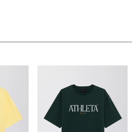
TH
SLEEVE LENGHT (CM)
23
us
23,5
24
24,5
25
 mes données
25,5
26