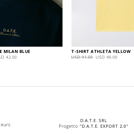
E MILAN BLUE
T-SHIRT ATHLETA YELLOW
SD 42.00
USD 91.00
USD 46.00
D.A.T.E. SRL
teurs:
Progetto
"D.A.T.E. EXPORT 2.0"