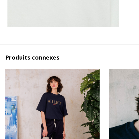
TAGLIE
INTERNAZIONALI
XXS
XS
S
M
Produits connexes
L
En soumetta
XL
XXL