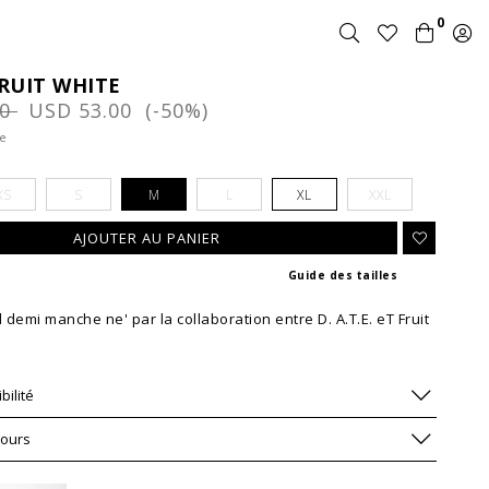
0
FRUIT WHITE
00
USD 53.00 (-50%)
te
XS
S
M
L
XL
XXL
Guide des tailles
d demi manche ne' par la collaboration entre D. A.T.E. eT Fruit
bilité
tours