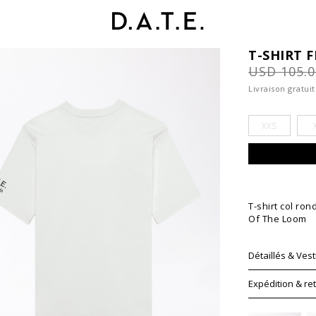
T-SHIRT 
USD 105.
Livraison gratui
XXS
T-shirt col ron
Of The Loom
Détaillés & Vesti
Expédition & re