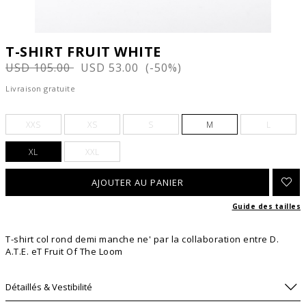
T-SHIRT FRUIT WHITE
USD 105.00
USD 53.00 (-50%)
Livraison gratuite
XXS
XS
S
M
L
XL
XXL
Guide des tailles
T-shirt col rond demi manche ne' par la collaboration entre D.
A.T.E. eT Fruit Of The Loom
Détaillés & Vestibilité