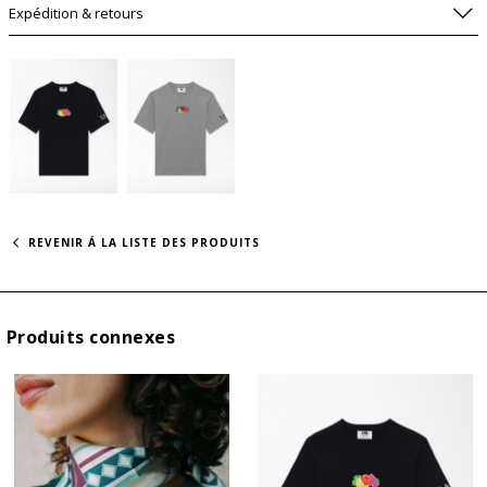
Expédition & retours
REVENIR Á LA LISTE DES PRODUITS
Produits connexes
SIZE GUIDE
PRÉVIENS-MOI S'IL REVIENT DISPONIBLE.
SHOULDER
SL
TAGLIE
CHEST
LENGHT
WISHLIST
WIDTH
LE