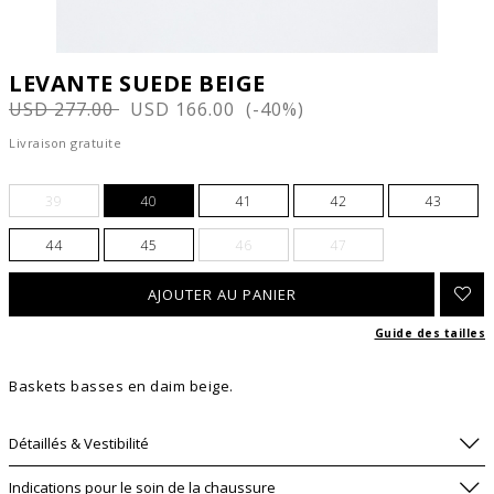
LEVANTE SUEDE BEIGE
USD 277.00
USD 166.00 (-40%)
Livraison gratuite
39
40
41
42
43
44
45
46
47
Guide des tailles
Baskets basses en daim beige.
Détaillés & Vestibilité
Indications pour le soin de la chaussure