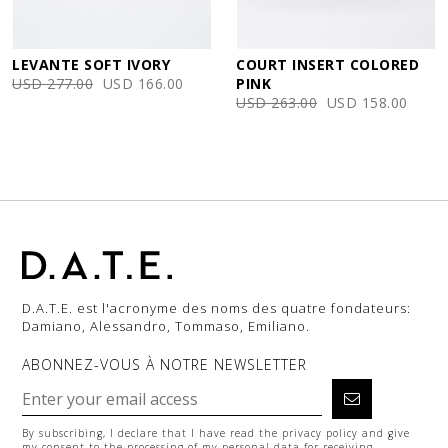
LEVANTE SOFT IVORY
COURT INSERT COLORED
USD 277.00
USD 166.00
PINK
USD 263.00
USD 158.00
D.A.T.E. est l'acronyme des noms des quatre fondateurs:
Damiano, Alessandro, Tommaso, Emiliano.
ABONNEZ-VOUS À NOTRE NEWSLETTER
By subscribing, I declare that I have read the
privacy policy
and give
my consent to the processing of my personal data for receiving